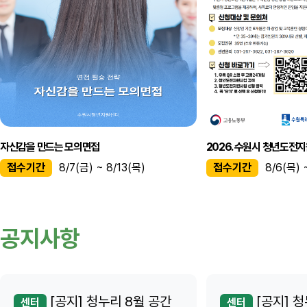
자신감을 만드는 모의면접
2026. 수원시 청년도전지
접수기간
8/7(금) ~ 8/13(목)
접수기간
8/6(목) 
공지사항
[공지] 청누리 8월 공간
[공지] 청
센터
센터