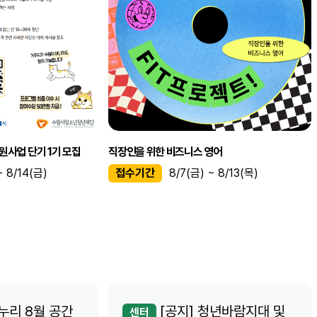
원사업 단기 1기 모집
직장인을 위한 비즈니스 영어
~ 8/14(금)
접수기간
8/7(금) ~ 8/13(목)
누리 8월 공간
[공지] 청년바람지대 및
센터