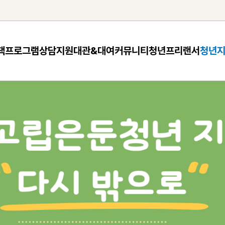
책
프로그램
상담지원
대관&대여
커뮤니티
청년프리랜서
청년