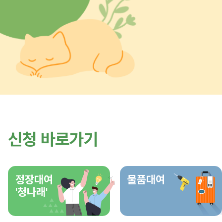
신청 바로가기
정장대여
물품대여
'청나래'