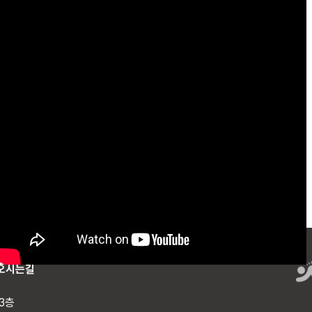
오시는길
,3층