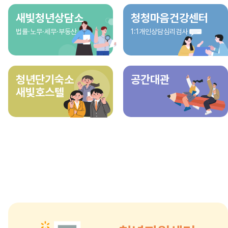
새빛청년상담소
청청마음건강센터
법률·노무·세무·부동산
1:1개인상담심리검사
청년단기숙소
공간대관
새빛호스텔