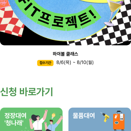
하이볼 클래스
8/6(목) ~ 8/10(월)
접수기간
신청 바로가기
정장대여
물품대여
'청나래'