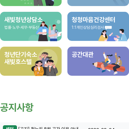
새빛청년상담소
청청마음건강센터
법률·노무·세무·부동산
1:1개인상담심리검사
청년단기숙소
공간대관
새빛호스텔
공지사항