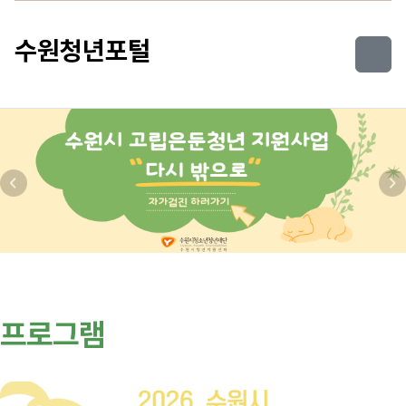
컨텐츠로 건너뛰기
수원청년포털
이전
다
프로그램