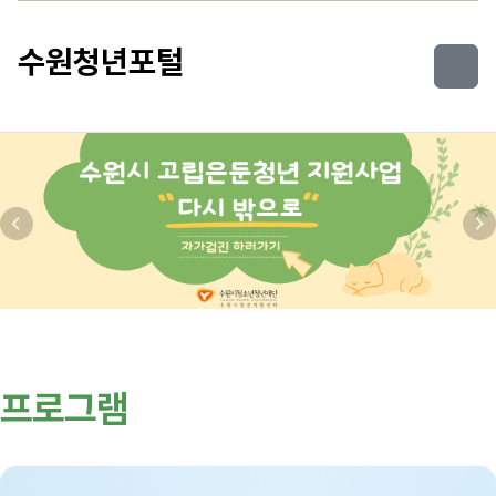
컨텐츠로 건너뛰기
수원청년포털
이전
다
프로그램