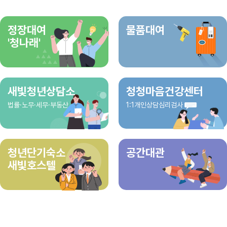
정장대여
물품대여
'청나래'
새빛청년상담소
청청마음건강센터
법률·노무·세무·부동산
1:1개인상담심리검사
청년단기숙소
공간대관
새빛호스텔