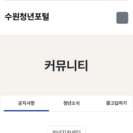
컨텐츠로 건너뛰기
수원청년포털
커뮤니티
공지사항
청년소식
묻고답하기
청년지원센터