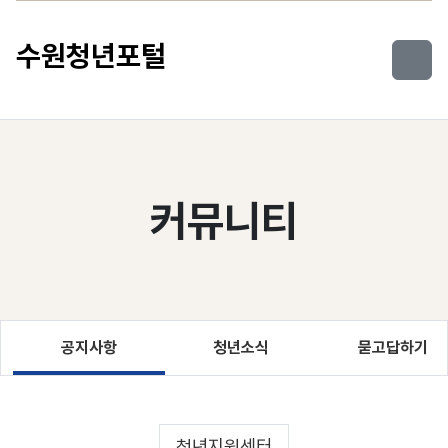
컨텐츠로 건너뛰기
수원청년포털
커뮤니티
공지사항
청년소식
묻고답하기
청년지원센터