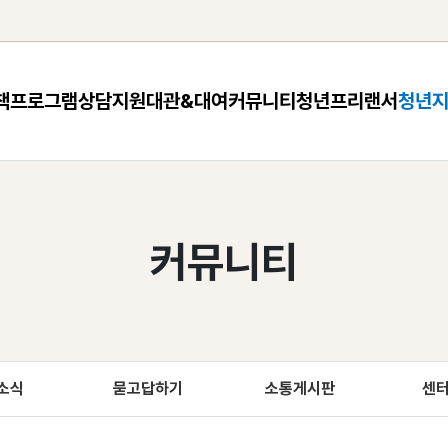
책
프로그램
상담지원
대관&대여
커뮤니티
청년프리랜서
청년
커뮤니티
소식
묻고답하기
소통게시판
센터