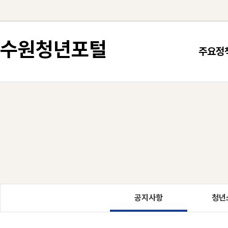
컨텐츠로 건너뛰기
수원청년포털
주요정
공지사항
청년