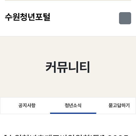
컨텐츠로 건너뛰기
수원청년포털
커뮤니티
공지사항
청년소식
묻고답하기