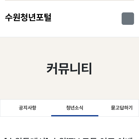
컨텐츠로 건너뛰기
수원청년포털
커뮤니티
공지사항
청년소식
묻고답하기