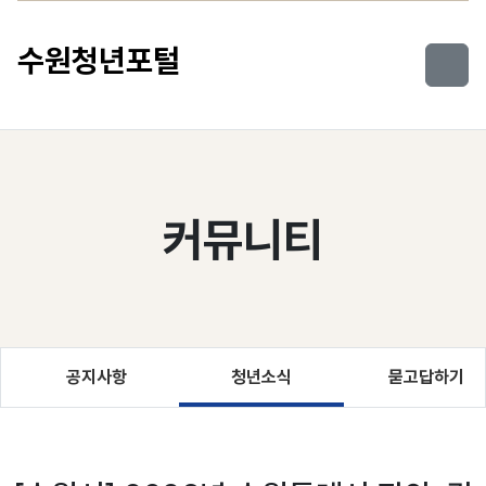
컨텐츠로 건너뛰기
수원청년포털
커뮤니티
공지사항
청년소식
묻고답하기