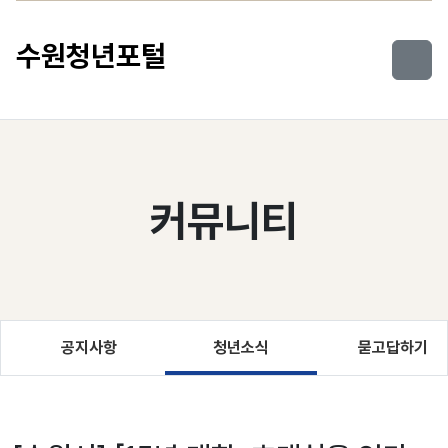
컨텐츠로 건너뛰기
수원청년포털
커뮤니티
공지사항
청년소식
묻고답하기