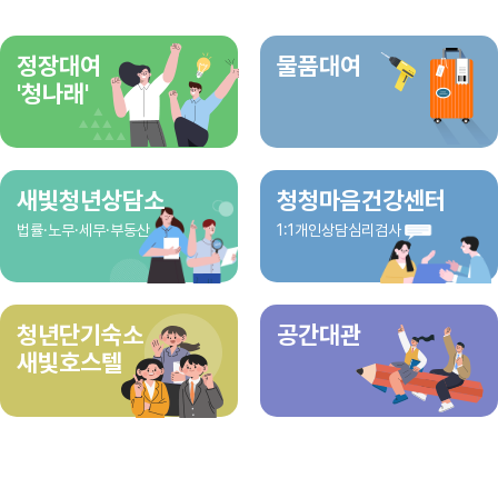
정장대여
물품대여
'청나래'
새빛청년상담소
청청마음건강센터
법률·노무·세무·부동산
1:1개인상담심리검사
청년단기숙소
공간대관
새빛호스텔