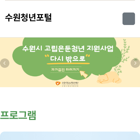
컨텐츠로 건너뛰기
수원청년포털
이전
다
프로그램